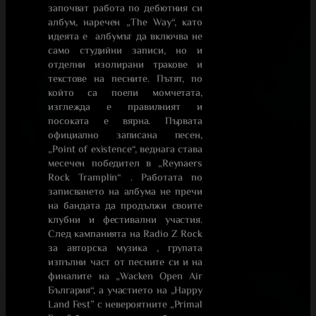
започват работа по дебютния си
албум, наречен „The Way“, като
идеята е албумът да включва не
само студийни записи, но и
отделни изолирани тракове и
текстове на песните. Пътят, по
който са поели момчетата,
изглежда е правилният и
посоката е вярна. Първата
официално записана песен,
„Point of existence“, веднага става
месечен победител в „Reynaers
Rock Tramplin“ . Работата по
записването на албума не пречи
на бандата да продължи своите
клубни и фестивални участия.
След кампанията на Radio Z Rock
за авторска музика , групата
изпълни част от песните си и на
финалите на „Wacken Open Air
България“, а участието на „Happy
Land Fest” с невероятните „Primal