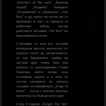
„Warriors of the rock”, „Running
stupid”, „Подкова”, баладите
„Откровение” и „Приказка”, „The
Way” и др., които по-късно ще се
превърнат в част от проекта за
дебютния албум, носещ
работното заглавие „The Way” по
едноименната песен.
Стремящи се към все по-нови
музикални висоти, момчетата от
групата стигат до заключението,
че зад барабаните трябва да
застане друг човек. Така към
групата се присъединява Слави
Георгиев, който поема тази
отговорна задача и в този си
състав членовете на групата
създават незабравимата „Kings of
stone” – песен с епично звучене,
посветена на българските царе.
След 4 години „Forgot The Ten”