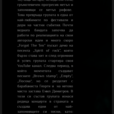
гръмотевичен прогресив метъл и
запомнящи се метъл рифове.
Това превръща групата в една от
най-любимите по фестивали и
дори на частни събития. Почти
веднага бандата започва да
работи по реализацията на свои
авторски идеи и много скоро
„Forgot The Ten” пускат демо на
песента „Spirit of rock”, която
бързо става хит и след огромния
й успех групата стартира своя
YouTube канал. Следва период, в
който момчетата създават
песните „Brown stamp”, „Empty”,
„Посока“, но се разделят с
барабаниста Георги и на негово
място застава Емил Димитров. В
този си състав групата изнася
редица концерти в страната и
създава едни от най-
запомнящите си песни, като: