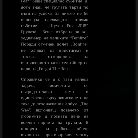
Fear” беше специално събитие и
ясен знак, че групата върви по
пътя на успеха. За никого не бе
изненада следващото голямо
събитие – „Шумен Рок 2018”.
Групата беше избрана за ко-
хедлайнер на великите “Bonfire”.
Поради отменен полет „Bonfire”
не успяват да пристигнат и
тежката отговорност за
изпълнението като хедлайнер се
пада на „Forgot The Ten“.
Справяйки се и с тази нелека
задача, момчетата се
съсредоточават само и
единствено върху записването на
така дългоочаквания албум „The
Way”, включващ повечето от
любимите и познати вече на
всички парчета на групата. В
процеса на работа обаче
възникват противоречия между