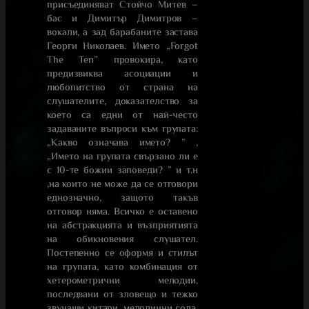
присъединяват Стойчо Митев –
бас и Димитър Димитров –
вокали, а зад барабаните застава
Георги Николаев. Името „Forgot
The Ten” провокира, като
предизвиква асоциации и
любопитство от страна на
слушателите, доказателство за
което са едни от най-често
задаваните въпроси към групата:
„Какво означава името? ” ,
„Името на групата свързано ли е
с 10-те божии заповеди? ” и т.н
,на които не може да се отговори
еднозначно, защото такъв
отговор няма. Всичко е оставено
на абстракцията и възприятията
на обикновения слушател.
Постепенно се оформя и стилът
на групата, като комбинация от
хетерометрични мелодии,
последвани от зловещо и тежко
звучащи китари, мелодични сола,