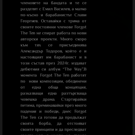
членовете на бандата и те се
разделят с Емил Василев, а малко
по-късно и барабанистът Слави
Георгиев. Оставайки с трима от
своите постоянни членове Forgot
The Ten не спират работа по нови
авторски проекти. Много скоро
към тях се присъединява
Александър Тодоров, който е и
настоящият им барабанист и в
този състав през 2024г. издават
дебютния си албум “The Way”.В
момента Forgot The Ten работят
по нови композиции, обединени
от една обща концепция,
разказващи една разтърсваща
човешка драма. Стартирайки
петима, преминавайки през много
падения и победи, днес Forgot
The Ten са готови да продължат
своята борба, да отстояват
своите принципи и да преследват