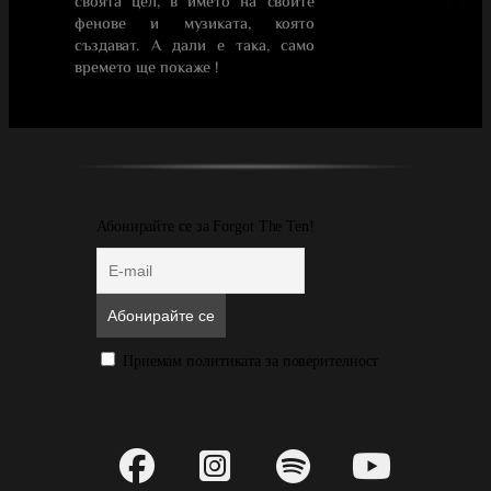
своята цел, в името на своите
фенове и музиката, която
създават. А дали е така, само
времето ще покаже !
Абонирайте се за Forgot The Ten!
Приемам политиката за поверителност